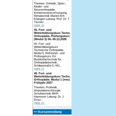
Themen: Orthetik, Sport-,
Kinder- und
Neuroorthopädie,
Kompressionsversorgung,
Rehatechnik Marien-Krh.
Erlangen Leitung: Prof. Dr. T.
Tischer ...
mehr »»
45. Fort- und
Weiterbildungskurs Techn.
Orthopädie, Prüfungskurs
(Modul 3) 04.-05.12.2026
45. Fort- und
Weiterbildungskurs
Technische Orthopädie,
Modul 5, Refresher- und
Prüfungskurs Ort:
Bundesfachschule für
Orthopädietechnik,
Schliepstraße 6, 441...
mehr »»
45. Fort- und
Weiterbildungskurs Techn.
Orthopädie, Modul 1 (neu)
Frühjahr 2027
Themen: Prothetik,
Amputationschirurgie,
Schuhtechnik MHH
Hannover Leitung: Dr. J.
Ernst...
mehr »»
>> Kursanmeldung