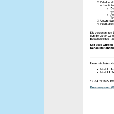
Erhalt und
orthopädisc
Du
un
Au
Te
Unterstütz
Publikation
Die vorgenannten 
den Berufsverband 
Bestandteil des Fac
Seit 1993 wurden 
Rehabilitationsme
Unser nächstes Ku
Modul I:
Am
Modul II:
S
12.-14.09.2025, BG 
Kursprogramm (P