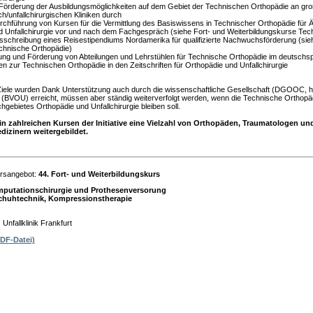
 Förderung der Ausbildungsmöglichkeiten auf dem Gebiet der Technischen Orthopädie an gr
h/unfallchirurgischen Kliniken durch
rchführung von Kursen für die Vermittlung des Basiswissens in Technischer Orthopädie für Ä
d Unfallchirurgie vor und nach dem Fachgespräch (siehe Fort- und Weiterbildungskurse Tec
sschreibung eines Reisestipendiums Nordamerika für qualifizierte Nachwuchsförderung (sie
chnische Orthopädie)
ung und Förderung von Abteilungen und Lehrstühlen für Technische Orthopädie im deutsch
en zur Technischen Orthopädie in den Zeitschriften für Orthopädie und Unfallchirurgie
Ziele wurden Dank Unterstützung auch durch die wissenschaftliche Gesellschaft (DGOOC,
(BVOU) erreicht, müssen aber ständig weiterverfolgt werden, wenn die Technische Orthopäd
hgebietes Orthopädie und Unfallchirurgie bleiben soll.
in zahlreichen Kursen der Initiative eine Vielzahl von Orthopäden, Traumatologen u
dizinern weitergebildet.
rsangebot:
44. Fort- und Weiterbildungskurs
putationschirurgie und Prothesenversorung
chuhtechnik, Kompressionstherapie
Unfallklinik Frankfurt
DF-Datei)