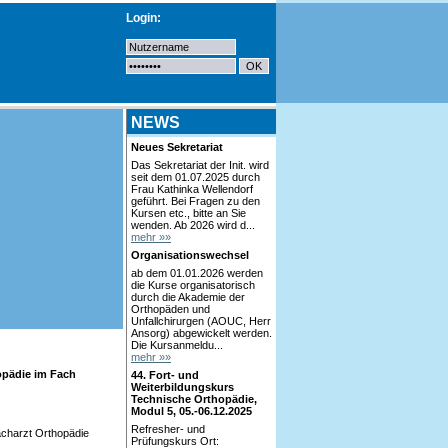
Login:
NEWS
Neues Sekretariat
Das Sekretariat der Init. wird
seit dem 01.07.2025 durch
Frau Kathinka Wellendorf
geführt. Bei Fragen zu den
Kursen etc., bitte an Sie
wenden. Ab 2026 wird d...
mehr »»
Organisationswechsel
ab dem 01.01.2026 werden
die Kurse organisatorisch
durch die Akademie der
Orthopäden und
Unfallchirurgen (AOUC, Herr
Ansorg) abgewickelt werden.
Die Kursanmeldu...
mehr »»
opädie im Fach
44. Fort- und
Weiterbildungskurs
Technische Orthopädie,
Modul 5, 05.-06.12.2025
Refresher- und
charzt Orthopädie
Prüfungskurs Ort: