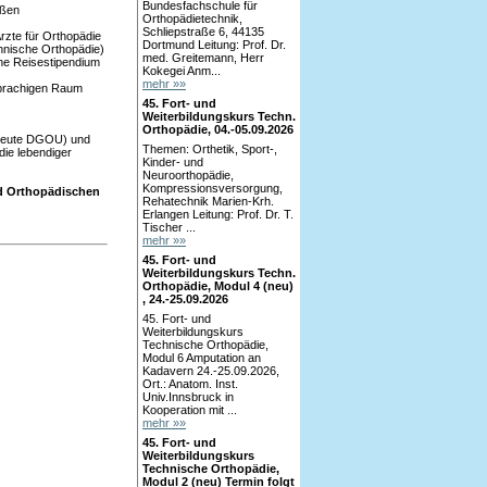
Bundesfachschule für
oßen
Orthopädietechnik,
Schliepstraße 6, 44135
rzte für Orthopädie
Dortmund Leitung: Prof. Dr.
hnische Orthopädie)
med. Greitemann, Herr
he Reisestipendium
Kokegei Anm...
mehr »»
sprachigen Raum
45. Fort- und
Weiterbildungskurs Techn.
Orthopädie, 04.-05.09.2026
 heute DGOU) und
Themen: Orthetik, Sport-,
ie lebendiger
Kinder- und
Neuroorthopädie,
Kompressionsversorgung,
nd Orthopädischen
Rehatechnik Marien-Krh.
Erlangen Leitung: Prof. Dr. T.
Tischer ...
mehr »»
45. Fort- und
Weiterbildungskurs Techn.
Orthopädie, Modul 4 (neu)
, 24.-25.09.2026
45. Fort- und
Weiterbildungskurs
Technische Orthopädie,
Modul 6 Amputation an
Kadavern 24.-25.09.2026,
Ort.: Anatom. Inst.
Univ.Innsbruck in
Kooperation mit ...
mehr »»
45. Fort- und
Weiterbildungskurs
Technische Orthopädie,
Modul 2 (neu) Termin folgt