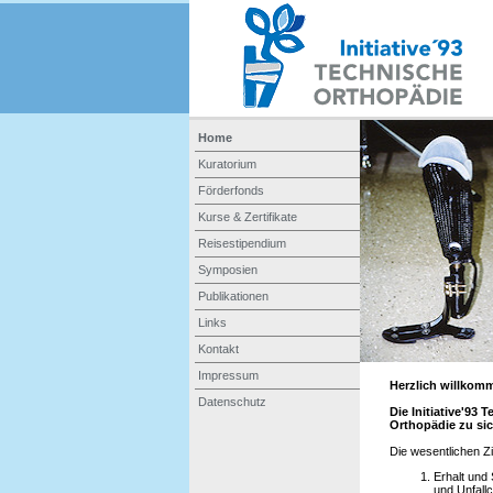
Home
Kuratorium
Förderfonds
Kurse & Zertifikate
Reisestipendium
Symposien
Publikationen
Links
Kontakt
Impressum
Herzlich willkomm
Datenschutz
Die Initiative'9
Orthopädie zu si
Die wesentlichen Zie
Erhalt und
und Unfallc