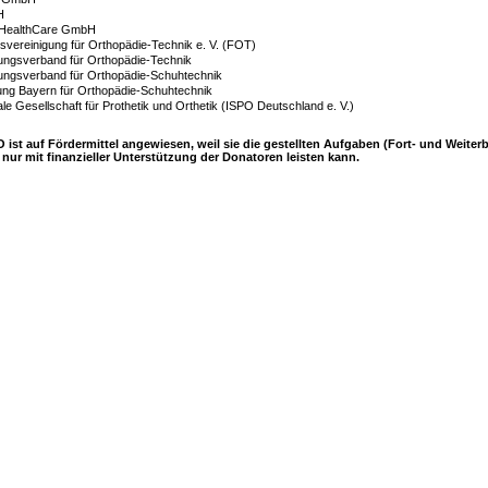
H
 HealthCare GmbH
gsvereinigung für Orthopädie-Technik e. V. (FOT)
ngsverband für Orthopädie-Technik
ngsverband für Orthopädie-Schuhtechnik
ng Bayern für Orthopädie-Schuhtechnik
ale Gesellschaft für Prothetik und Orthetik (ISPO Deutschland e. V.)
 TO ist auf Fördermittel angewiesen, weil sie die gestellten Aufgaben (Fort- und Weite
nur mit finanzieller Unterstützung der Donatoren leisten kann.