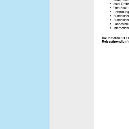
medi Gmb
Otto Bock
Fortbildun
Bundesinnu
Bundesinnu
Landesinnu
Internation
Die Initiative'93
Reisestipendium) 