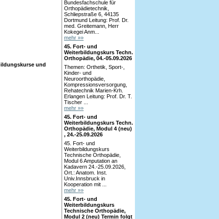
Bundesfachschule für
Orthopädietechnik,
Schliepstraße 6, 44135
Dortmund Leitung: Prof. Dr.
med. Greitemann, Herr
Kokegei Anm...
mehr »»
45. Fort- und
Weiterbildungskurs Techn.
Orthopädie, 04.-05.09.2026
rbildungskurse und
Themen: Orthetik, Sport-,
Kinder- und
Neuroorthopädie,
Kompressionsversorgung,
Rehatechnik Marien-Krh.
Erlangen Leitung: Prof. Dr. T.
Tischer ...
mehr »»
45. Fort- und
Weiterbildungskurs Techn.
Orthopädie, Modul 4 (neu)
, 24.-25.09.2026
45. Fort- und
Weiterbildungskurs
Technische Orthopädie,
Modul 6 Amputation an
Kadavern 24.-25.09.2026,
Ort.: Anatom. Inst.
Univ.Innsbruck in
Kooperation mit ...
mehr »»
45. Fort- und
Weiterbildungskurs
Technische Orthopädie,
Modul 2 (neu) Termin folgt