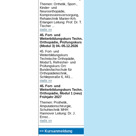
Themen: Orthetik, Sport-,
Kinder- und
Neuroorthopädie,
Kompressionsversorgung,
Rehatechnik Marien-Krh.
Erlangen Leitung: Prof. Dr. T.
Tischer ...
mehr »»
45. Fort- und
Weiterbildungskurs Techn.
Orthopädie, Prüfungskurs
(Modul 3) 04.-05.12.2026
45. Fort- und
Weiterbildungskurs
Technische Orthopädie,
Modul 5, Refresher- und
Prüfungskurs Ort:
Bundesfachschule für
Orthopädietechnik,
Schliepstraße 6, 441...
mehr »»
45. Fort- und
Weiterbildungskurs Techn.
Orthopädie, Modul 1 (neu)
Frühjahr 2027
Themen: Prothetik,
Amputationschirurgie,
Schuhtechnik MHH
Hannover Leitung: Dr. J.
Ernst...
mehr »»
>> Kursanmeldung