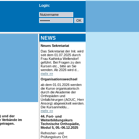
Login:
NEWS
Neues Sekretariat
Das Sekretariat der Init. wird
seit dem 01.07.2025 durch
Frau Kathinka Wellendorf
geführt. Bei Fragen zu den
Kursen etc., bitte an Sie
wenden. Ab 2026 wird d...
mehr »»
Organisationswechsel
ab dem 01.01.2026 werden
die Kurse organisatorisch
durch die Akademie der
Orthopäden und
Unfallchirurgen (AOUC, Herr
Ansorg) abgewickelt werden.
Die Kursanmeldu...
mehr »»
) und der
44. Fort- und
de Verbände im
Weiterbildungskurs
getragen.
Technische Orthopädie,
Modul 5, 05.-06.12.2025
Refresher- und
Prüfungskurs Ort: