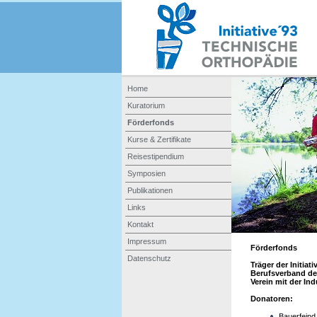
Home
Kuratorium
Förderfonds
Kurse & Zertifikate
Reisestipendium
Symposien
Publikationen
Links
Kontakt
Impressum
Förderfonds
Datenschutz
Träger der Initia
Berufsverband der
Verein mit der In
Donatoren:
Bauerfein